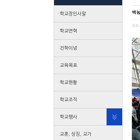
백농
학교장인사말
중동
학교연혁
건학이념
교육목표
학교현황
학교조직
학교행사
교훈, 상징, 교가