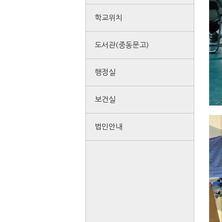
학교위치
도서관(중동문고)
행정실
보건실
법인안내