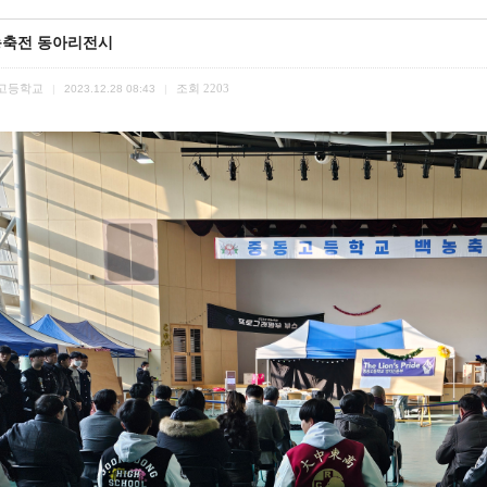
축전 동아리전시
고등학교
조회
2203
|
2023.12.28 08:43
|