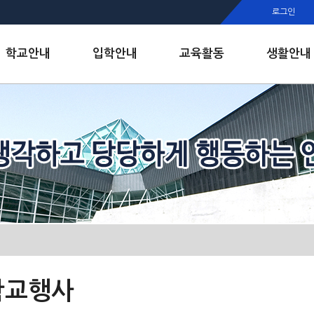
행정실
로그인
보건실
인안내
학교안내
입학안내
교육활동
생활안내
학교행사