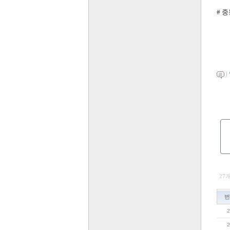
# 
|
27
번
2
2