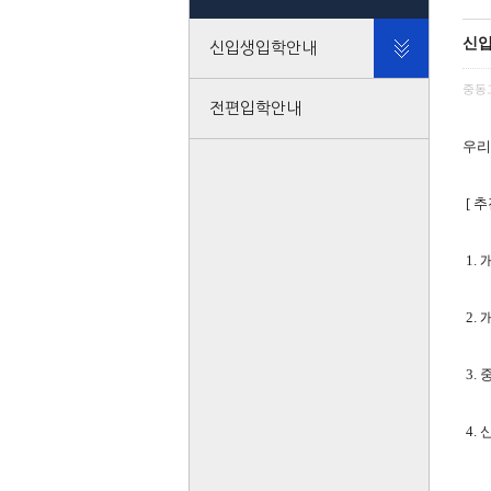
신입
신입생입학안내
중동
전편입학안내
우리
[ 추
1.
2.
3.
4.