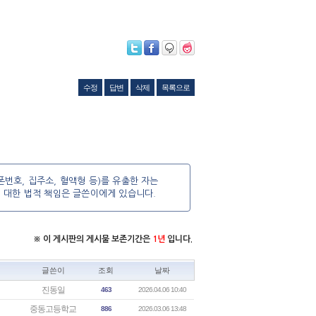
수정
답변
삭제
목록으로
번호, 집주소, 혈액형 등)를 유출한 자는
에 대한 법적 책임은 글쓴이에게 있습니다.
※ 이 게시판의 게시물 보존기간은
1년
입니다.
글쓴이
조회
날짜
진동일
463
2026.04.06 10:40
중동고등학교
886
2026.03.06 13:48