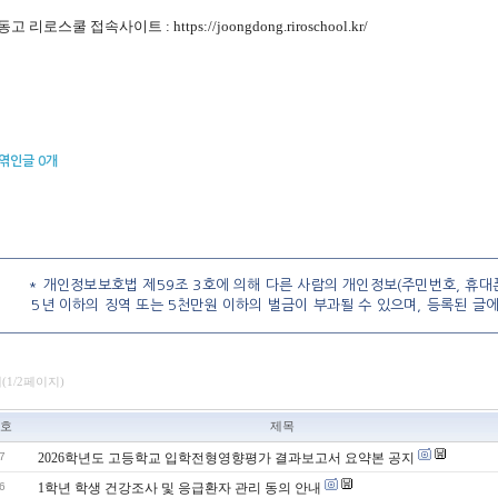
중동고 리로스쿨 접속사이트 :
https://joongdong.riroschool.kr/
엮인글
0
개
* 개인정보보호법 제59조 3호에 의해 다른 사람의 개인정보(주민번호, 휴대폰
5년 이하의 징역 또는 5천만원 이하의 벌금이 부과될 수 있으며, 등록된 글
개(1/2페이지)
호
제목
7
2026학년도 고등학교 입학전형영향평가 결과보고서 요약본 공지
6
1학년 학생 건강조사 및 응급환자 관리 동의 안내