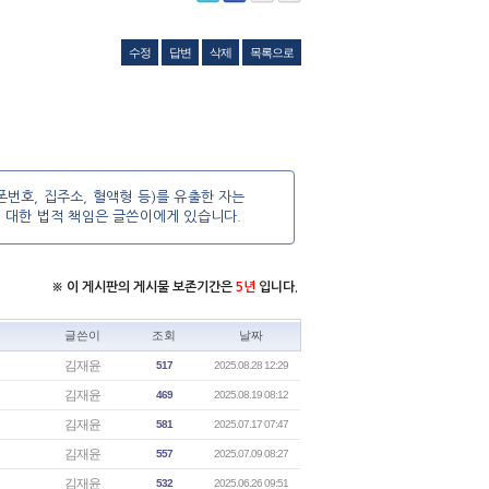
수정
답변
삭제
목록으로
번호, 집주소, 혈액형 등)를 유출한 자는
에 대한 법적 책임은 글쓴이에게 있습니다.
※ 이 게시판의 게시물 보존기간은
5년
입니다.
글쓴이
조회
날짜
김재윤
517
2025.08.28 12:29
김재윤
469
2025.08.19 08:12
김재윤
581
2025.07.17 07:47
김재윤
557
2025.07.09 08:27
김재윤
532
2025.06.26 09:51