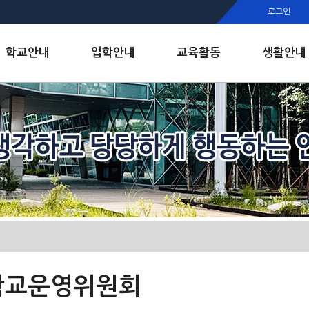
행정실
로그인
보건실
인안내
학교안내
입학안내
교육활동
생활안내
학교운영위원회