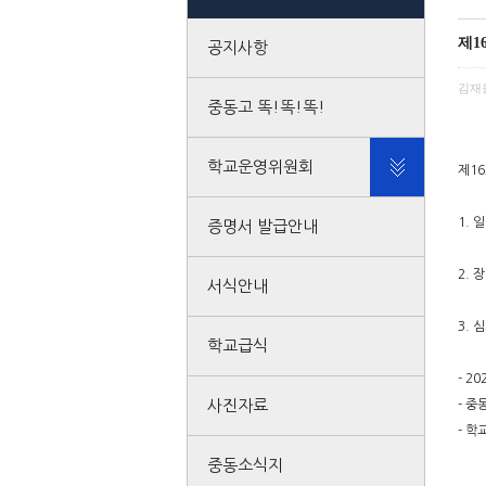
제1
공지사항
김재
중동고 똑!똑!똑!
학교운영위원회
제1
1. 일
증명서 발급안내
2. 
서식안내
3. 
학교급식
- 2
사진자료
- 중
- 학
중동소식지