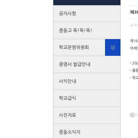
제1
공지사항
김재
중동고 똑!똑!똑!
제1
학교운영위원회
아래
- 2
증명서 발급안내
- 중
- 학
서식안내
학교급식
사진자료
|
중동소식지