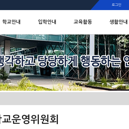
행정실
로그인
보건실
인안내
학교안내
입학안내
교육활동
생활안내
학교운영위원회