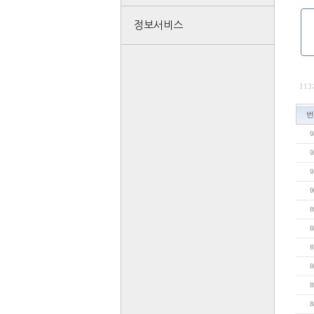
정보서비스
11
번
9
9
9
9
8
8
8
8
8
8