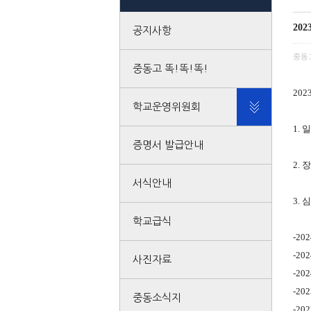
20
공지사항
중동
중동고 똑!똑!똑!
20
학교운영위원회
1. 
증명서 발급안내
2. 
서식안내
3.
학교급식
-202
-202
사진자료
-202
-202
중동소식지
-202