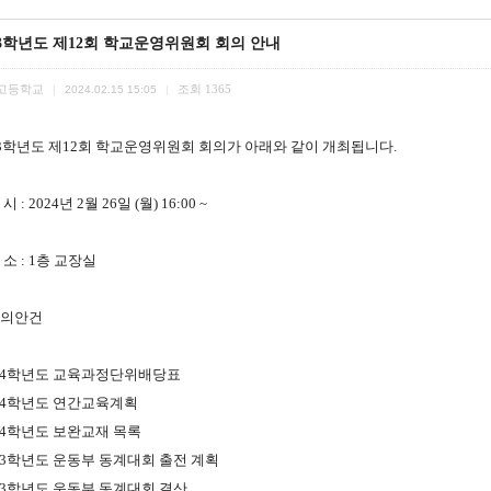
23학년도 제12회 학교운영위원회 회의 안내
고등학교
조회
1365
|
2024.02.15 15:05
|
23학년도 제12회 학교운영위원회 회의가 아래와 같이
개최됩니다.
일 시 : 2024년 2월 26일 (월) 16:00 ~
장 소 : 1층 교장실
 심의안건
4
학년도 교육과정단위배당표
4
학년도 연간교육계획
4
학년도 보완교재 목록
3
학년도 운동부 동계대회 출전 계획
3
학년도 운동부 동계대회 결산