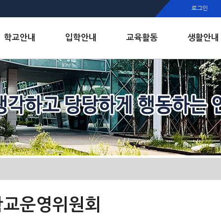
행정실
로그인
보건실
인안내
학교안내
입학안내
교육활동
생활안내
학교운영위원회