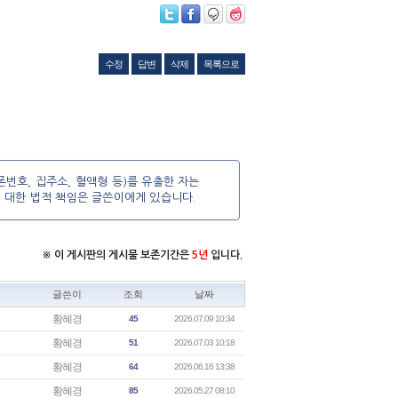
수정
답변
삭제
목록으로
번호, 집주소, 혈액형 등)를 유출한 자는
에 대한 법적 책임은 글쓴이에게 있습니다.
※ 이 게시판의 게시물 보존기간은
5년
입니다.
글쓴이
조회
날짜
황혜경
45
2026.07.09 10:34
황혜경
51
2026.07.03 10:18
황혜경
64
2026.06.16 13:38
황혜경
85
2026.05.27 08:10