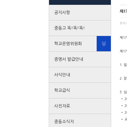
제1
공지사항
황혜
중동고 똑!똑!똑!
제17
학교운영위원회
제1
증명서 발급안내
1. 일
서식안내
2. 
학교급식
3. 
• 2
사진자료
• 
• 2
• 교
중동소식지