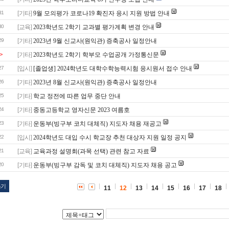
31
[기타]
9월 모의평가 코로나19 확진자 응시 지원 방법 안내
30
[교육]
2023학년도 2학기 교과별 평가계획 변경 안내
29
[기타]
2023년 9월 신교사(원익관) 증축공사 일정안내
>
[기타]
2023학년도 2학기 학부모 수업공개 가정통신문
27
[입시]
[졸업생] 2024학년도 대학수학능력시험 응시원서 접수 안내
26
[기타]
2023년 8월 신교사(원익관) 증축공사 일정안내
25
[기타]
학교 정전에 따른 업무 중단 안내
24
[기타]
중동고등학교 영자신문 2023 여름호
23
[기타]
운동부(빙구부 코치 대체직) 지도자 채용 재공고
22
[입시]
2024학년도 대입 수시 학교장 추천 대상자 지원 일정 공지
21
[교육]
교육과정 설명회(과목 선택) 관련 참고 자료
20
[기타]
운동부(빙구부 감독 및 코치 대체직) 지도자 채용 공고
쓰기
11
12
13
14
15
16
17
18