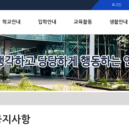
행정실
로그인
보건실
인안내
학교안내
입학안내
교육활동
생활안내
공지사항