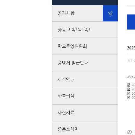
공지사항
중동고 똑!똑!똑!
학교운영위원회
20
김하
증명서 발급안내
20
서식안내
2
2
2
학교급식
2
사진자료
중동소식지
|