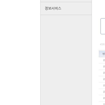
정보서비스
459
번
2
2
2
2
2
2
2
2