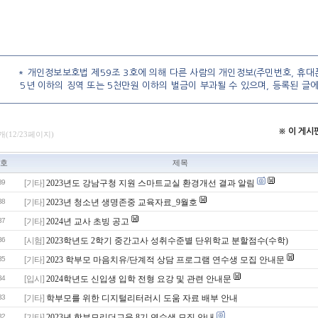
* 개인정보보호법 제59조 3호에 의해 다른 사람의 개인정보(주민번호, 휴대폰
5년 이하의 징역 또는 5천만원 이하의 벌금이 부과될 수 있으며, 등록된 글
※ 이 게
개(12/23페이지)
호
제목
39
[기타]
2023년도 강남구청 지원 스마트교실 환경개선 결과 알림
38
[기타]
2023년 청소년 생명존중 교육자료_9월호
37
[기타]
2024년 교사 초빙 공고
36
[시험]
2023학년도 2학기 중간고사 성취수준별 단위학교 분할점수(수학)
35
[기타]
2023 학부모 마음치유/단계적 상담 프로그램 연수생 모집 안내문
34
[입시]
2024학년도 신입생 입학 전형 요강 및 관련 안내문
33
[기타]
학부모를 위한 디지털리터러시 도움 자료 배부 안내
32
[기타]
2023년 학부모리더교육 8기 연수생 모집 안내