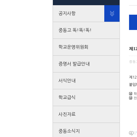
공지사항
중동고 똑!똑!똑!
학교운영위원회
제1
중동
증명서 발급안내
제1
서식안내
붙임
학
학교급식
전
사진자료
중동소식지
|