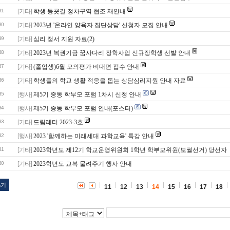
91
[기타]
학생 등굣길 정차구역 협조 재안내
90
[기타]
2023년 '온라인 양육자 집단상담' 신청자 모집 안내
89
[기타]
심리 정서 지원 자료(2)
88
[기타]
2023년 복권기금 꿈사다리 장학사업 신규장학생 선발 안내
87
[기타]
(졸업생)6월 모의평가 비대면 접수 안내
86
[기타]
학생들의 학교 생활 적응을 돕는 상담심리지원 안내 자료
85
[행사]
제5기 중동 학부모 포럼 1차시 신청 안내
84
[행사]
제5기 중동 학부모 포럼 안내(포스터)
83
[기타]
드림레터 2023-3호
82
[행사]
2023 '함께하는 미래세대 과학교육' 특강 안내
81
[기타]
2023학년도 제12기 학교운영위원회 1학년 학부모위원(보궐선거) 당선자
80
[기타]
2023학년도 교복 물려주기 행사 안내
쓰기
11
12
13
14
15
16
17
18