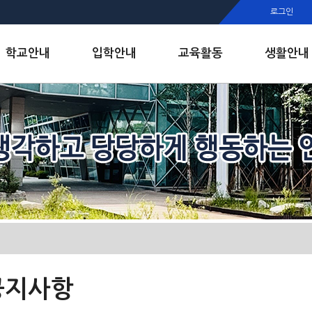
행정실
로그인
보건실
인안내
학교안내
입학안내
교육활동
생활안내
공지사항