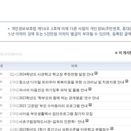
* 개인정보보호법 제59조 3호에 의해 다른 사람의 개인정보(주민번호, 휴대폰
5년 이하의 징역 또는 5천만원 이하의 벌금이 부과될 수 있으며, 등록된 글
※ 이 게
개(14/23페이지)
호
제목
99
[입시]
2024학년도 사관학교 학교장 추천전형 일정 안내
98
[기타]
청소년 디지털 트라우마 회복지원을 위한 스크리닝 및 치료지원 안내
97
[기타]
자녀의 마음건강 위기징후 파악 및 돌봄 안내
96
[기타]
2023학년도 '학부모와 함께 하는 관계맺음' 연수 안내
95
[기타]
2023 '고운맘' 부모 수어동아리 프로그램 안내
94
[기타]
사이쉼 부모생활백서 집단프로그램 참가자 모집
93
[기타]
서초구립양재도서관<길위의 인문학> 안내
92
[시험]
2023학년도 1학기 중간고사 성취수준별 단위학교 분할점수