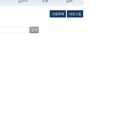
글쓴이
조회
날짜
처음목록
새로고침