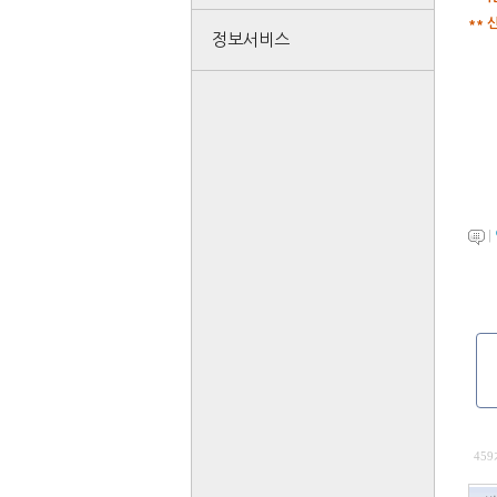
** 
정보서비스
|
459