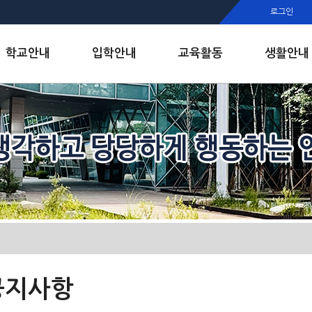
행정실
로그인
보건실
인안내
학교안내
입학안내
교육활동
생활안내
공지사항