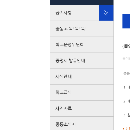
공지사항
중동고 똑!똑!똑!
학교운영위원회
(졸
윤미
증명서 발급안내
중동
서식안내
1. 
학교급식
2. 배
사진자료
3. 
중동소식지
* 