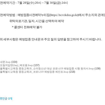
사전예약기간 : 7월 28일(수) 20시 ~ 7월 30일(금) 24시
 사전예약방법 :
예방접종사전예약
누리집
(
https://ncvr.kdca.go.kr
)
에서
주소지와 관계
탁의료기관
,
일자
,
시간을 선택하여 예약
 콜센터 전화예약 불가
 이외 세부사항은 예방접종 안내문과 주요 질의 답변을 참고하여 주시기 바랍니다.
내문.hwp
(154)
요질의답변(faq)_배포용.hwp
(137)
울특별시교육청 중등교육과_소아청소년 대상 코로나19 예방접종 시행 동의서.hwp
(138)
울특별시교육청 중등교육과_코로나19 예방접종 예진표.hwp
(218)
엮인글
0
개