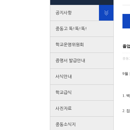
공지사항
중동고 똑!똑!똑!
학교운영위원회
졸업
중동
증명서 발급안내
9월
서식안내
학교급식
1.
사진자료
2. 
9월
중동소식지