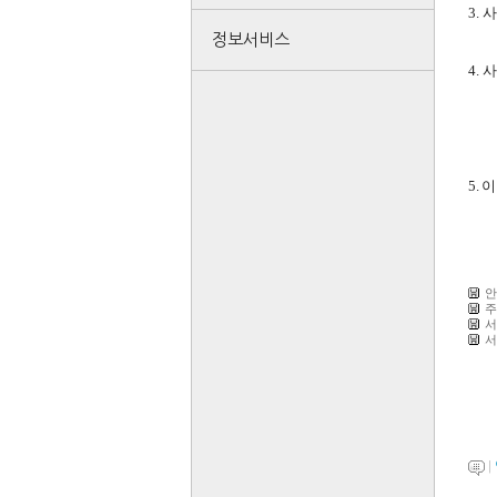
3. 
정보서비스
4.
위
*
5.
안
주
서
서
|