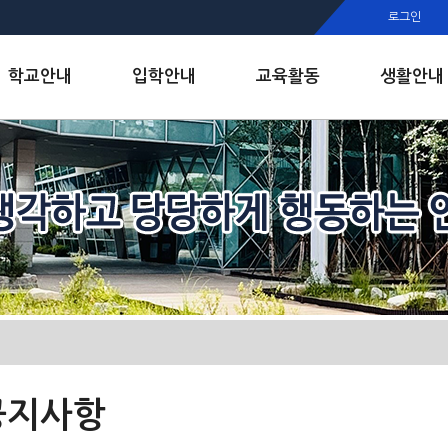
행정실
로그인
보건실
인안내
학교안내
입학안내
교육활동
생활안내
공지사항