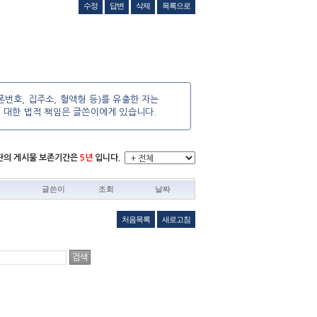
수정
답변
삭제
목록으로
번호, 집주소, 혈액형 등)를 유출한 자는
에 대한 법적 책임은 글쓴이에게 있습니다.
시판의 게시물 보존기간은
5년
입니다.
글쓴이
조회
날짜
처음목록
새로고침