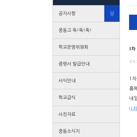
공지사항
중동고 똑!똑!똑!
학교운영위원회
1차
중동
증명서 발급안내
1차
서식안내
홈페
학교급식
내일
(1
사진자료
중동소식지