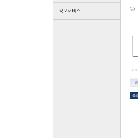
|
정보서비스
459
번
글