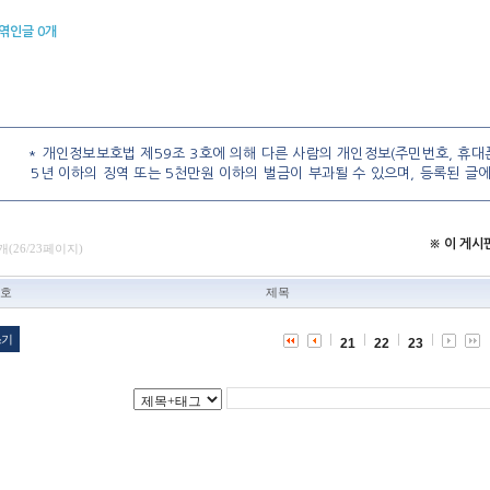
엮인글
0
개
* 개인정보보호법 제59조 3호에 의해 다른 사람의 개인정보(주민번호, 휴대폰
5년 이하의 징역 또는 5천만원 이하의 벌금이 부과될 수 있으며, 등록된 글
※ 이 게
개(26/23페이지)
호
제목
쓰기
21
22
23