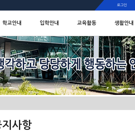
행정실
로그인
보건실
인안내
학교안내
입학안내
교육활동
생활안내
공지사항