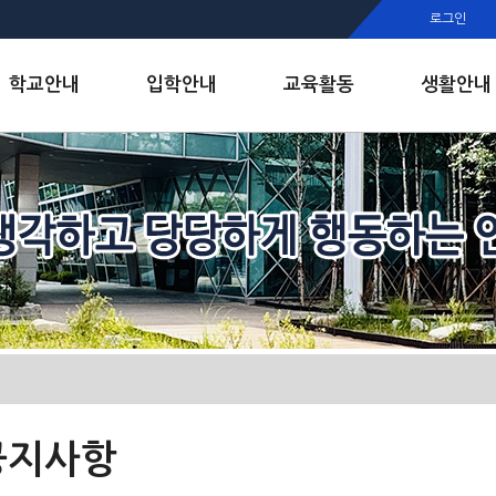
행정실
로그인
보건실
인안내
학교안내
입학안내
교육활동
생활안내
공지사항