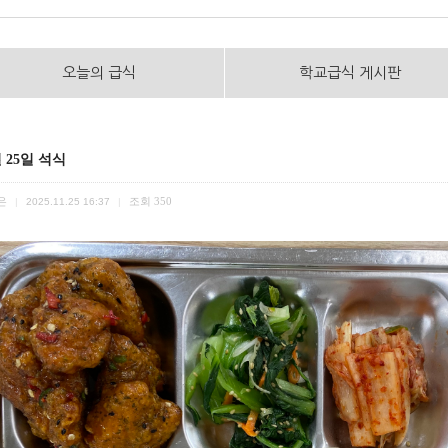
오늘의 급식
학교급식 게시판
월 25일 석식
은
조회
350
|
2025.11.25 16:37
|