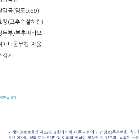
걀국(염도0.69)
쵸킹(고추순살치킨)
장두부/부추따바오
겨채나물무침-자율
추김치
엮인글
0
개
* 개인정보보호법 제59조 3호에 의해 다른 사람의 개인정보(주민번호, 휴대폰
5년 이하의 징역 또는 5천만원 이하의 벌금이 부과될 수 있으며, 등록된 글