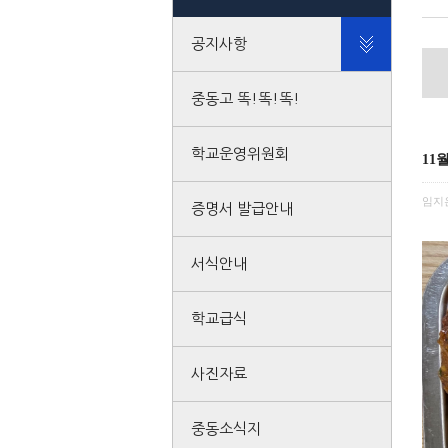
공지사항
중동고 똑!똑!똑!
학교운영위원회
11
임지
증명서 발급안내
서식안내
학교급식
사진자료
중동소식지