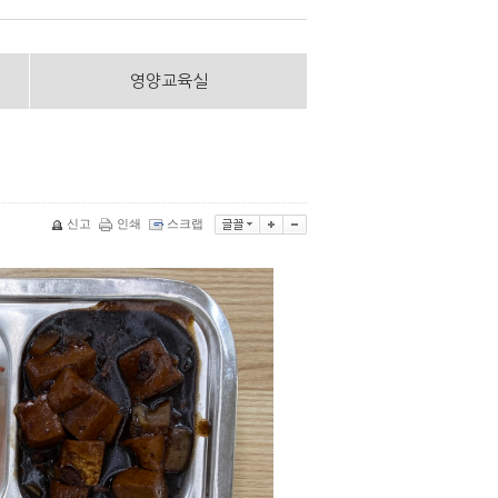
영양교육실
신고
인쇄
스크랩