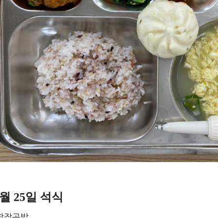
월 25일 석식
합잡곡밥