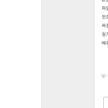
파달
맛
짜
청
배
|