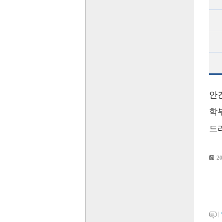
안
학
드
2
|