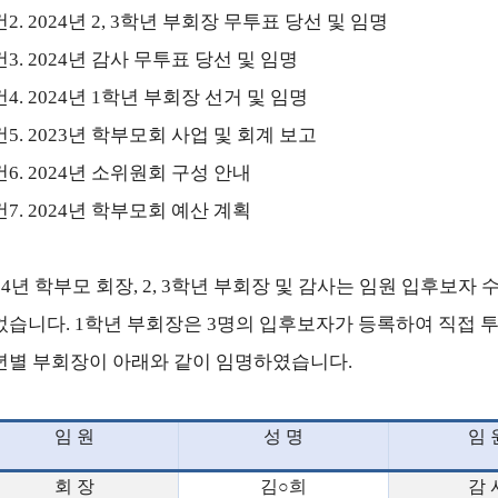
건
2. 2024
년
2, 3
학년 부회장 무투표 당선 및 임명
건
3. 2024
년 감사 무투표 당선 및 임명
건
4. 2024
년
1
학년 부회장 선거 및 임명
건
5. 2023
년 학부모회 사업 및 회계 보고
건
6. 2024
년 소위원회 구성 안내
건
7. 2024
년 학부모회 예산 계획
24
년 학부모 회장
, 2, 3
학년 부회장 및 감사는 임원 입후보자 
었습니다
. 1
학년 부회장은
3
명의 입후보자가 등록하여 직접 
년별 부회장이 아래와 같이 임명하였습니다
.
임 원
성 명
임 
회 장
김
○
희
감 