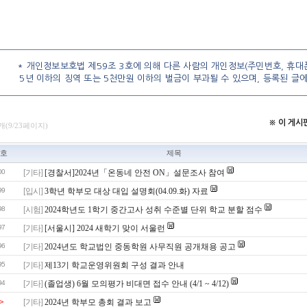
* 개인정보보호법 제59조 3호에 의해 다른 사람의 개인정보(주민번호, 휴대폰
5년 이하의 징역 또는 5천만원 이하의 벌금이 부과될 수 있으며, 등록된 글
※ 이 게
개(9/23페이지)
호
제목
00
[기타]
[경찰서]2024년「온동네 안전 ON」설문조사 참여
99
[입시]
3학년 학부모 대상 대입 설명회(04.09.화) 자료
98
[시험]
2024학년도 1학기 중간고사 성취 수준별 단위 학교 분할 점수
97
[기타]
[서울시] 2024 새학기 맞이 서울런
96
[기타]
2024년도 학교법인 중동학원 사무직원 공개채용 공고
95
[기타]
제13기 학교운영위원회 구성 결과 안내
94
[기타]
(졸업생) 6월 모의평가 비대면 접수 안내 (4/1 ~ 4/12)
>
[기타]
2024년 학부모 총회 결과 보고