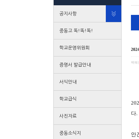
공지사항
중동고 똑!똑!똑!
학교운영위원회
20
백혜
증명서 발급안내
서식안내
학교급식
20
다
.
사진자료
중동소식지
안