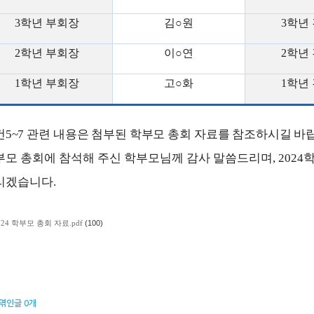
3
학년 부회장
김
○
원
3
학년
2
학년 부회장
이
○
연
2
학년
1
학년 부회장
고
○
화
1
학년
건
5~7
관련 내용은 첨부된 학부모 총회 자료를 참조하시길 바
부모 총회에 참석해 주신 학부모님께 감사 말씀드리며
, 2024
학
리겠습니다
.
024 학부모 총회 자료.pdf
(100)
엮인글
0
개