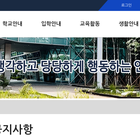
행정실
로그인
보건실
인안내
학교안내
입학안내
교육활동
생활안내
공지사항