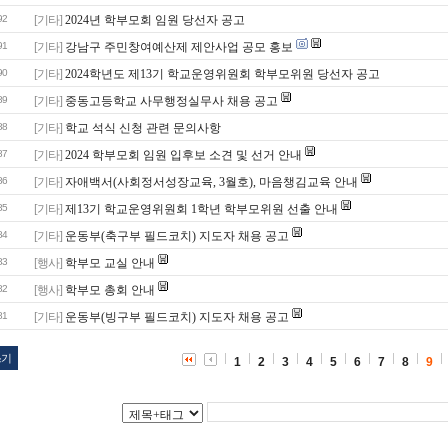
92
[기타]
2024년 학부모회 임원 당선자 공고
91
[기타]
강남구 주민창여예산제 제안사업 공모 홍보
90
[기타]
2024학년도 제13기 학교운영위원회 학부모위원 당선자 공고
89
[기타]
중동고등학교 사무행정실무사 채용 공고
88
[기타]
학교 석식 신청 관련 문의사항
87
[기타]
2024 학부모회 임원 입후보 소견 및 선거 안내
86
[기타]
자애백서(사회정서성장교육, 3월호), 마음챙김교육 안내
85
[기타]
제13기 학교운영위원회 1학년 학부모위원 선출 안내
84
[기타]
운동부(축구부 필드코치) 지도자 채용 공고
83
[행사]
학부모 교실 안내
82
[행사]
학부모 총회 안내
81
[기타]
운동부(빙구부 필드코치) 지도자 채용 공고
쓰기
1
2
3
4
5
6
7
8
9