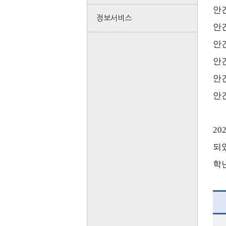
안
정보서비스
안
안
안
안
안
20
되
학