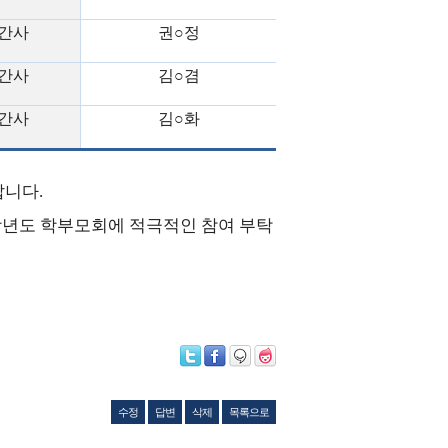
 간사
권
○
정
 간사
김
○
겸
 간사
김
○
화
랍니다
.
년도 학부모회에 적극적인 참여 부탁
수정
답변
삭제
목록으로