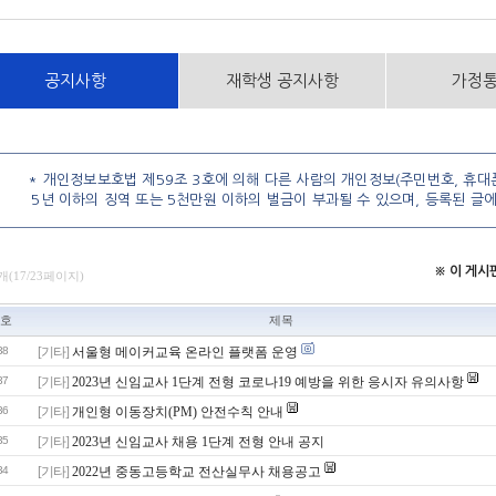
공지사항
재학생 공지사항
가정
* 개인정보보호법 제59조 3호에 의해 다른 사람의 개인정보(주민번호, 휴대폰
5년 이하의 징역 또는 5천만원 이하의 벌금이 부과될 수 있으며, 등록된 글
※ 이 게
개(17/23페이지)
호
제목
38
[기타]
서울형 메이커교육 온라인 플랫폼 운영
37
[기타]
2023년 신임교사 1단계 전형 코로나19 예방을 위한 응시자 유의사항
36
[기타]
개인형 이동장치(PM) 안전수칙 안내
35
[기타]
2023년 신임교사 채용 1단계 전형 안내 공지
34
[기타]
2022년 중동고등학교 전산실무사 채용공고