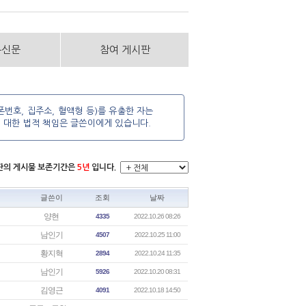
통신문
참여 게시판
번호, 집주소, 혈액형 등)를 유출한 자는
에 대한 법적 책임은 글쓴이에게 있습니다.
시판의 게시물 보존기간은
5년
입니다.
글쓴이
조회
날짜
양현
4335
2022.10.26 08:26
남인기
4507
2022.10.25 11:00
황지혁
2894
2022.10.24 11:35
남인기
5926
2022.10.20 08:31
김영근
4091
2022.10.18 14:50