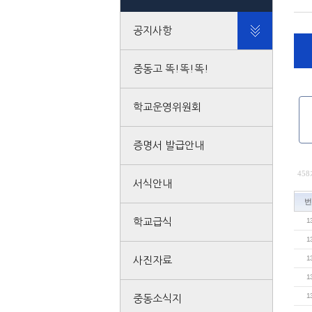
공지사항
중동고 똑!똑!똑!
학교운영위원회
증명서 발급안내
458
서식안내
번
학교급식
1
1
1
사진자료
1
1
중동소식지