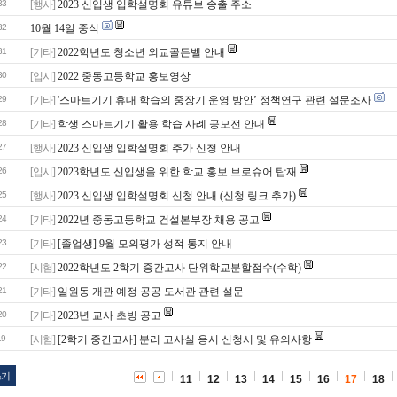
33
[행사]
2023 신입생 입학설명회 유튜브 송출 주소
32
10월 14일 중식
31
[기타]
2022학년도 청소년 외교골든벨 안내
30
[입시]
2022 중동고등학교 홍보영상
29
[기타]
'스마트기기 휴대 학습의 중장기 운영 방안’ 정책연구 관련 설문조사
28
[기타]
학생 스마트기기 활용 학습 사례 공모전 안내
27
[행사]
2023 신입생 입학설명회 추가 신청 안내
26
[입시]
2023학년도 신입생을 위한 학교 홍보 브로슈어 탑재
25
[행사]
2023 신입생 입학설명회 신청 안내 (신청 링크 추가)
24
[기타]
2022년 중동고등학교 건설본부장 채용 공고
23
[기타]
[졸업생] 9월 모의평가 성적 통지 안내
22
[시험]
2022학년도 2학기 중간고사 단위학교분할점수(수학)
21
[기타]
일원동 개관 예정 공공 도서관 관련 설문
20
[기타]
2023년 교사 초빙 공고
19
[시험]
[2학기 중간고사] 분리 고사실 응시 신청서 및 유의사항
쓰기
11
12
13
14
15
16
17
18