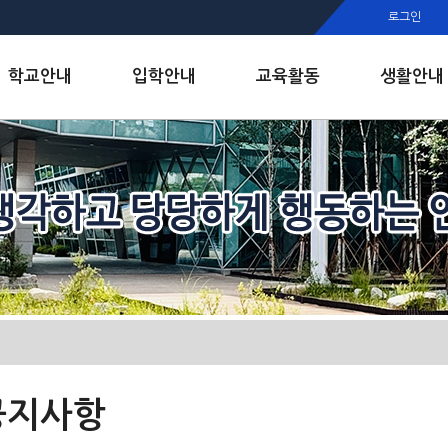
행정실
로그인
보건실
인안내
학교안내
입학안내
교육활동
생활안내
공지사항