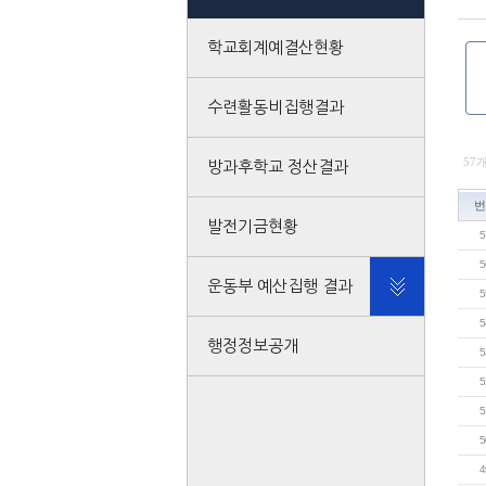
학교회계예결산현황
수련활동비집행결과
57
방과후학교 정산결과
번
발전기금현황
5
5
운동부 예산집행 결과
5
5
행정정보공개
5
5
5
5
4