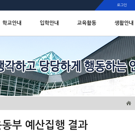
행정실
로그인
보건실
인안내
학교안내
입학안내
교육활동
생활안내
운동부 예산집행 결과