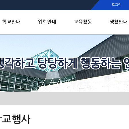
행정실
로그인
보건실
인안내
학교안내
입학안내
교육활동
생활안내
학교행사