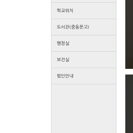
학교위치
도서관(중동문고)
행정실
보건실
법인안내