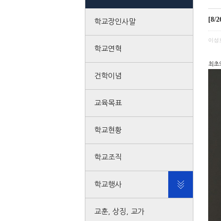
[8
학교장인사말
이성
학교연혁
최초
건학이념
교육목표
학교현황
학교조직
학교행사
교훈, 상징, 교가