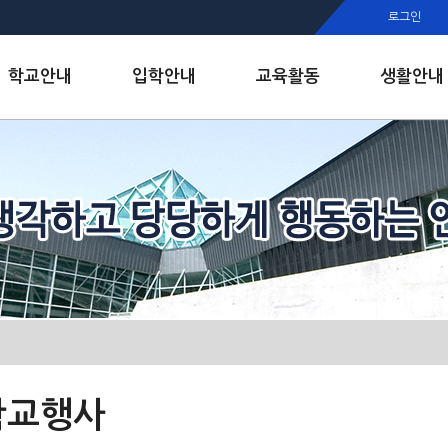
행정실
로그인
보건실
인안내
학교안내
입학안내
교육활동
생활안내
학교행사