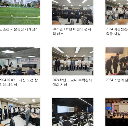
인조잔디 운동장 재개장식
2025년 1학년 마음의 편지
2024 마음챙김
책 배부
학급 시상
2024.07.09 크레신 도전 창
2024학년도 교내 수학경시
2024 스승의 
의상 시상식
대회 시상