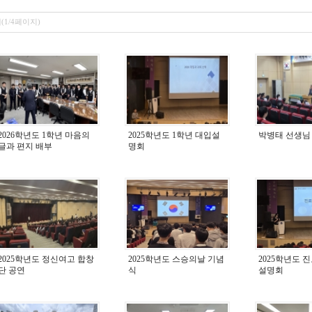
개(1/4페이지)
2026학년도 1학년 마음의
2025학년도 1학년 대입설
박병태 선생님
글과 편지 배부
명회
2025학년도 정신여고 합창
2025학년도 스승의날 기념
2025학년도
단 공연
식
설명회