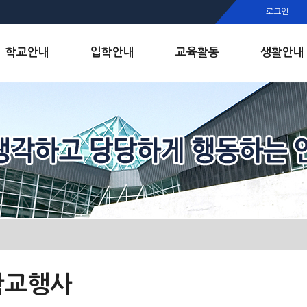
행정실
로그인
보건실
인안내
학교안내
입학안내
교육활동
생활안내
학교행사