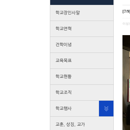
[7
학교장인사말
이성
학교연혁
건학이념
교육목표
학교현황
학교조직
학교행사
교훈, 상징, 교가