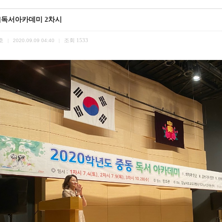
/9]독서아카데미 2차시
호
조회
1533
|
2020.09.09 04:40
|