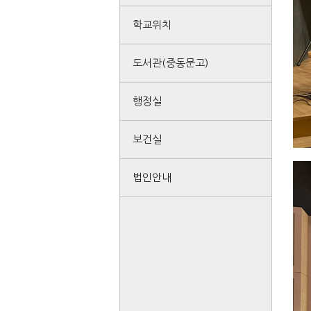
학교위치
도서관(중동문고)
행정실
보건실
법인안내