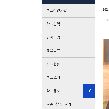
20
학교장인사말
중동
학교연혁
건학이념
교육목표
학교현황
학교조직
학교행사
교훈, 상징, 교가