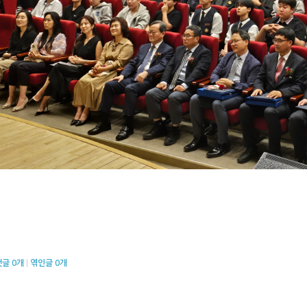
댓글
0
개
|
엮인글
0
개