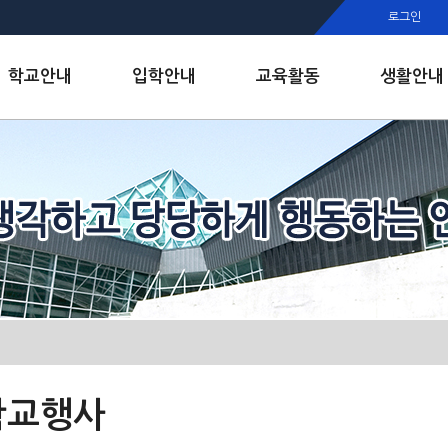
행정실
로그인
보건실
인안내
학교안내
입학안내
교육활동
생활안내
학교행사