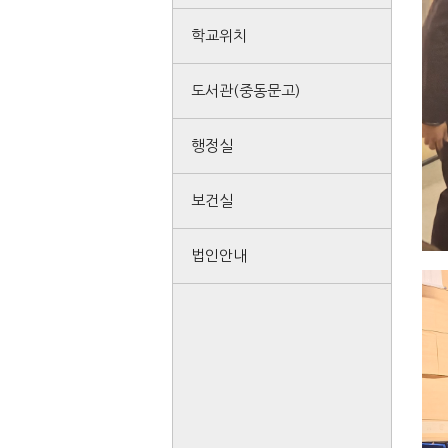
학교위치
도서관(중동문고)
행정실
보건실
법인안내