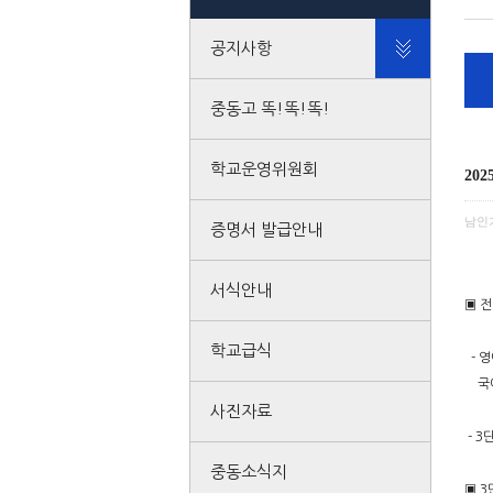
공지사항
중동고 똑!똑!똑!
학교운영위원회
20
남인
증명서 발급안내
서식안내
▣ 
학교급식
- 영
국어 
사진자료
- 3
중동소식지
▣ 3