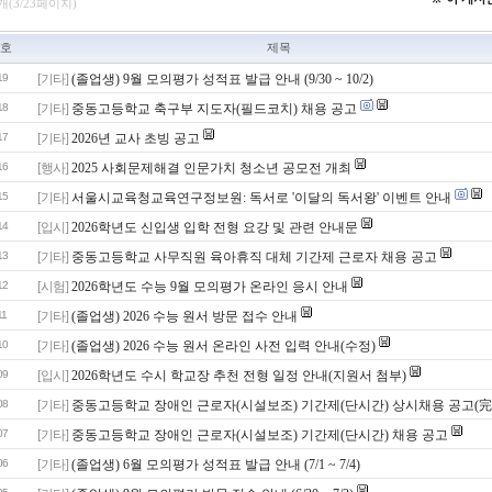
개(3/23페이지)
호
제목
19
[기타]
(졸업생) 9월 모의평가 성적표 발급 안내 (9/30 ~ 10/2)
18
[기타]
중동고등학교 축구부 지도자(필드코치) 채용 공고
17
[기타]
2026년 교사 초빙 공고
16
[행사]
2025 사회문제해결 인문가치 청소년 공모전 개최
15
[기타]
서울시교육청교육연구정보원: 독서로 '이달의 독서왕' 이벤트 안내
14
[입시]
2026학년도 신입생 입학 전형 요강 및 관련 안내문
13
[기타]
중동고등학교 사무직원 육아휴직 대체 기간제 근로자 채용 공고
12
[시험]
2026학년도 수능 9월 모의평가 온라인 응시 안내
11
[기타]
(졸업생) 2026 수능 원서 방문 접수 안내
10
[기타]
(졸업생) 2026 수능 원서 온라인 사전 입력 안내(수정)
09
[입시]
2026학년도 수시 학교장 추천 전형 일정 안내(지원서 첨부)
08
[기타]
중동고등학교 장애인 근로자(시설보조) 기간제(단시간) 상시채용 공고(完
07
[기타]
중동고등학교 장애인 근로자(시설보조) 기간제(단시간) 채용 공고
06
[기타]
(졸업생) 6월 모의평가 성적표 발급 안내 (7/1 ~ 7/4)