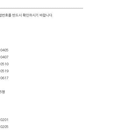
------------------------------------------------------------------------
수험번호를 반드시 확인하시기 바랍니다.
10405
10407
10510
10519
10617
5명
10201
10205