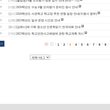
05
[기타]
(졸업생) 9월 모의평가 방문 접수 안내 (6/20 ~ 7/2)
04
[시험]
2026학년도 수능 6월 모의평가 온라인 응시 안내
03
[입시]
2026학년도 사관학교 학교장 추천 전형 일정 안내(지원서 첨부)
02
[교육]
2025학년도 일과 운영 시간표 안내
01
[행사]
[김해시]제 15회 청소년 인문학읽기 전국대회 안내
00
[기타]
2025학년도 학교안전사고예방에 관한 학교계획 게시
쓰기
1
2
3
4
5
6
7
8
9