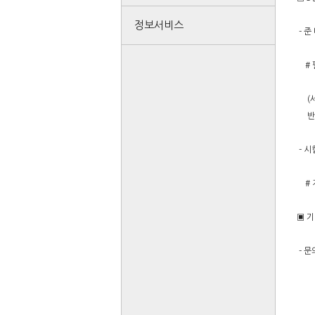
정보서비스
- 준
# 
(서류
반환
- 시
# 
▣ 
- 문
학