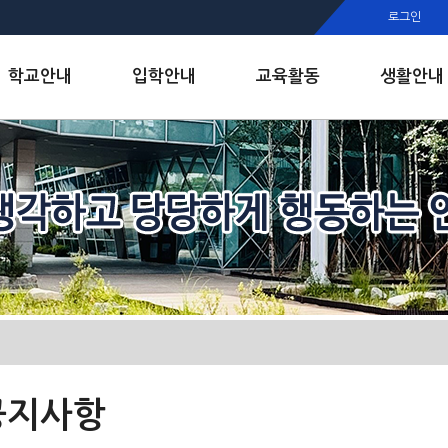
행정실
로그인
보건실
인안내
학교안내
입학안내
교육활동
생활안내
공지사항