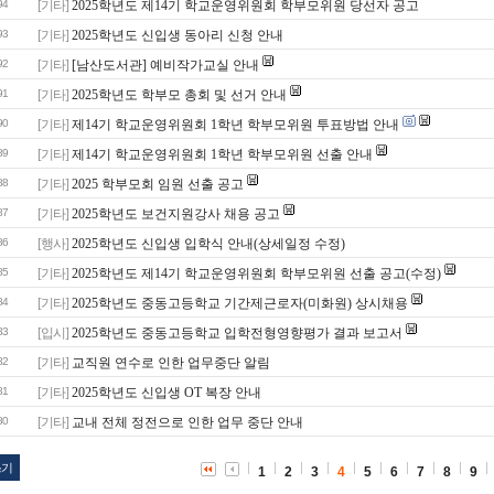
94
[기타]
2025학년도 제14기 학교운영위원회 학부모위원 당선자 공고
93
[기타]
2025학년도 신입생 동아리 신청 안내
92
[기타]
[남산도서관] 예비작가교실 안내
91
[기타]
2025학년도 학부모 총회 및 선거 안내
90
[기타]
제14기 학교운영위원회 1학년 학부모위원 투표방법 안내
89
[기타]
제14기 학교운영위원회 1학년 학부모위원 선출 안내
88
[기타]
2025 학부모회 임원 선출 공고
87
[기타]
2025학년도 보건지원강사 채용 공고
86
[행사]
2025학년도 신입생 입학식 안내(상세일정 수정)
85
[기타]
2025학년도 제14기 학교운영위원회 학부모위원 선출 공고(수정)
84
[기타]
2025학년도 중동고등학교 기간제근로자(미화원) 상시채용
83
[입시]
2025학년도 중동고등학교 입학전형영향평가 결과 보고서
82
[기타]
교직원 연수로 인한 업무중단 알림
81
[기타]
2025학년도 신입생 OT 복장 안내
80
[기타]
교내 전체 정전으로 인한 업무 중단 안내
쓰기
1
2
3
4
5
6
7
8
9