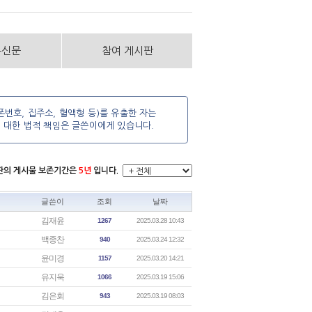
통신문
참여 게시판
번호, 집주소, 혈액형 등)를 유출한 자는
에 대한 법적 책임은 글쓴이에게 있습니다.
시판의 게시물 보존기간은
5년
입니다.
글쓴이
조회
날짜
김재윤
1267
2025.03.28 10:43
백종찬
940
2025.03.24 12:32
윤미경
1157
2025.03.20 14:21
유지욱
1066
2025.03.19 15:06
김은회
943
2025.03.19 08:03