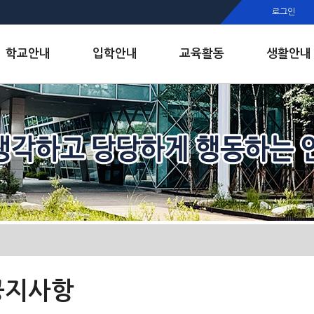
행정실
로그인
보건실
인안내
학교안내
입학안내
교육활동
생활안내
공지사항