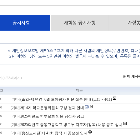
공지사항
재학생 공지사항
가정
* 개인정보보호법 제59조 3호에 의해 다른 사람의 개인정보(주민번호, 휴대폰
5년 이하의 징역 또는 5천만원 이하의 벌금이 부과될 수 있으며, 등록된 글
※ 이 게
개(4/23페이지)
호
제목
99
[기타]
(졸업생) 변경_6월 모의평가 방문 접수 안내 (3/31 ~ 4/11)
98
[기타]
제14기 학교운영위원회 구성 결과 안내
97
[기타]
2025학년도 학부모회 임원 당선자 공고
96
[기타]
2025학년도 중동고등학교 빙구부 지도자(감독) 채용 공고-상시
95
[기타]
[용산도서관]제 41회 창작 시 공모전 안내