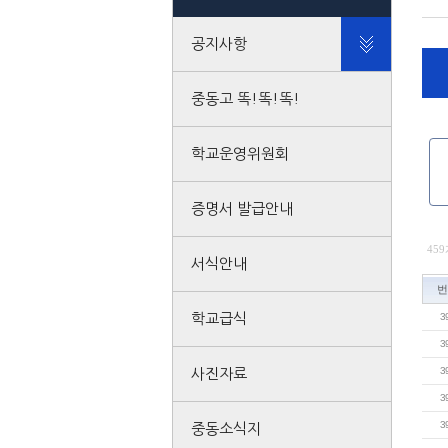
공지사항
중동고 똑!똑!똑!
학교운영위원회
증명서 발급안내
459
서식안내
번
학교급식
3
3
3
사진자료
3
3
중동소식지