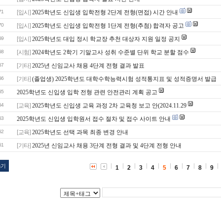
71
[입시]
2025학년도 신입생 입학전형 2단계 전형(면접) 시간 안내
70
[입시]
2025학년도 신입생 입학전형 1단계 전형(추첨) 합격자 공고
69
[입시]
2025학년도 대입 정시 학교장 추천 대상자 지원 일정 공지
68
[시험]
2024학년도 2학기 기말고사 성취 수준별 단위 학교 분할 점수
67
[기타]
2025년 신임교사 채용 4단계 전형 결과 발표
66
[기타]
(졸업생) 2025학년도 대학수학능력시험 성적통지표 및 성적증명서 발급
65
2025학년도 신입생 입학 전형 관련 안전관리 계획 공고
64
[교육]
2025학년도 신입생 교육 과정 2차 교육청 보고 안(2024.11.29
63
2025학년도 신입생 입학원서 접수 절차 및 접수 사이트 안내
62
[교육]
2025학년도 선택 과목 최종 변경 안내
61
[기타]
2025년 신임교사 채용 3단계 전형 결과 및 4단계 전형 안내
쓰기
1
2
3
4
5
6
7
8
9