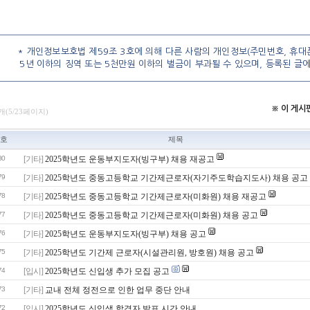
* 개인정보보호법 제59조 3호에 의해 다른 사람의 개인정보(주민번호, 휴대폰
5년 이하의 징역 또는 5천만원 이하의 벌금이 부과될 수 있으며, 등록된 글
※ 이 게
개(5/23페이지)
호
제목
80
[기타]
2025학년도 운동부지도자(빙구부) 채용 재공고
79
[기타]
2025학년도 중동고등학교 기간제근로자(자기주도학습지도사) 채용 공고
78
[기타]
2025학년도 중동고등학교 기간제근로자(미화원) 채용 재공고
77
[기타]
2025학년도 중동고등학교 기간제근로자(미화원) 채용 공고
76
[기타]
2025학년도 운동부지도자(빙구부) 채용 공고
75
[기타]
2025학년도 기간제 근로자(시설관리원, 방호원) 채용 공고
74
[입시]
2025학년도 신입생 추가 모집 공고
73
[기타]
교내 전체 정전으로 인한 업무 중단 안내
72
[입시]
2025학년도 신입생 합격자 발표 시간 안내