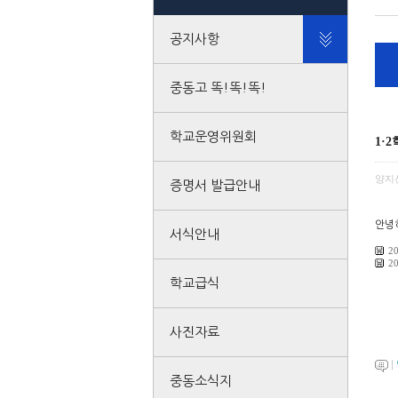
공지사항
중동고 똑!똑!똑!
학교운영위원회
1·
양지
증명서 발급안내
안녕하
서식안내
2
2
학교급식
사진자료
|
중동소식지