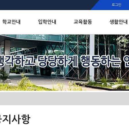
행정실
로그인
보건실
인안내
학교안내
입학안내
교육활동
생활안내
공지사항