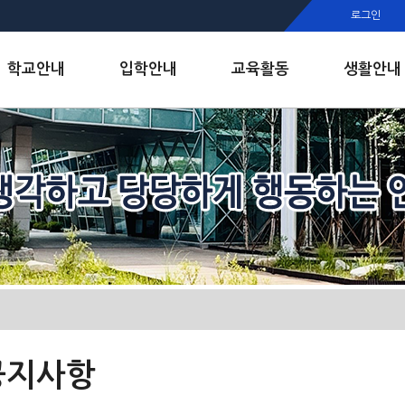
행정실
로그인
보건실
인안내
학교안내
입학안내
교육활동
생활안내
공지사항