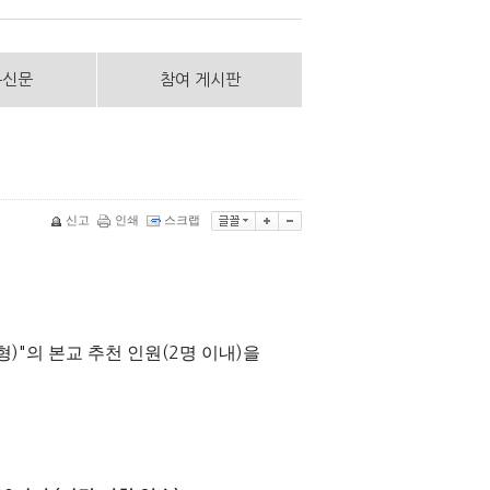
통신문
참여 게시판
신고
인쇄
스크랩
형
)"
의 본교 추천 인원
(2
명 이내
)
을