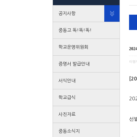
공지사항
중동고 똑!똑!똑!
학교운영위원회
20
이영
증명서 발급안내
[2
서식안내
학교급식
20
사진자료
선
중동소식지