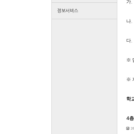
가
.
정보서비스
나
.
다
.
※
※
학
층
4
2