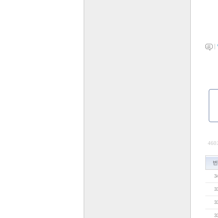
|
460
번
3
3
3
3