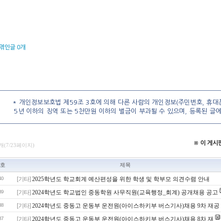
엮인글
0
개
* 개인정보보호법 제59조 3호에 의해 다른 사람의 개인정보(주민번호, 휴대폰
5년 이하의 징역 또는 5천만원 이하의 벌금이 부과될 수 있으며, 등록된 글
※ 이 게
개(7/23페이지)
호
제목
40
[기타]
2025학년도 학교회계 예산편성을 위한 학생 및 학부모 의견수렴 안내
39
[기타]
2024학년도 학교법인 중동학원 사무직원(교육행정_회계) 공개채용 공고
38
[기타]
2024학년도 중동고 운동부 운전원(아이스하키부 버스기사)채용 9차 재공
37
[기타]
2024학년도 중동고 운동부 운전원(아이스하키부 버스기사)채용 8차 재