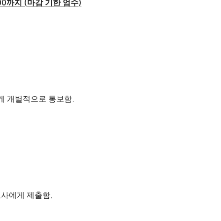
까지
마감 기한 엄수
00
(
)
게 개별적으로 통보함
.
사에게 제출함
.