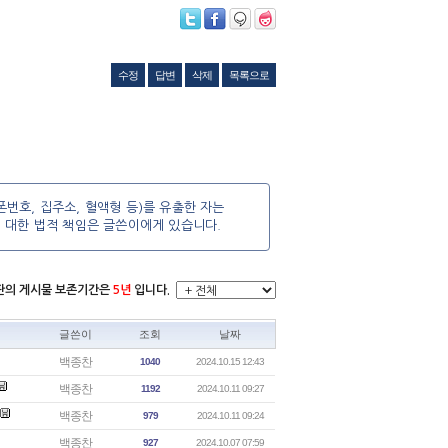
수정
답변
삭제
목록으로
번호, 집주소, 혈액형 등)를 유출한 자는
에 대한 법적 책임은 글쓴이에게 있습니다.
시판의 게시물 보존기간은
5년
입니다.
글쓴이
조회
날짜
백종찬
1040
2024.10.15 12:43
백종찬
1192
2024.10.11 09:27
백종찬
979
2024.10.11 09:24
백종찬
927
2024.10.07 07:59