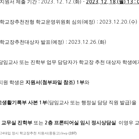
지원서 제출 기간
: 2023. 12. 12.(
화
) -
월
2023. 12. 18.(
) 13 : 
학교장추천전형 학교운영위원회 심의
(
예정
) : 2023.12.20.(
수
)
학교장추천대상자 발표
(
예정
) : 2023.12.26.(
화
)
담임교사 또는 진학부 업무 담당자가 학교장 추천 대상자 학생에
지원 학생은
지원서
첨부파일 참조
부
와
(
) 1
교생활기록부 사본
부
(
담임교사 또는 행정실 담당 직원 발급
)
을
1
 교무실 진학부
또는
층 프론티어실 임시 정시상담실
이영우 교
2
024대입 정시 학교장추천 지원서(중동고).hwp
(197)