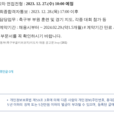
 2
차 면접전형
:
2023. 12. 27.(수
) 10:00
예정
최종합격자통보
: 2023. 12. 28.(목
) 17:00 이후
담당업무
: 축
구부 부원 훈련 및 경기 지도
,
각종 대회 참가 등
계약기간
: 채용시부터 ~ 2024.02.29.(약1.5
개월
) # 계약기간 만
첨부문서를 꼭 확인하시기 바랍니다.
동부(축구부골키퍼코치)지도자 채용 공고문.hwp
(161)
엮인글
0
개
* 개인정보보호법 제59조 3호에 의해 다른 사람의 개인정보(주민번호, 휴대폰
5년 이하의 징역 또는 5천만원 이하의 벌금이 부과될 수 있으며, 등록된 글