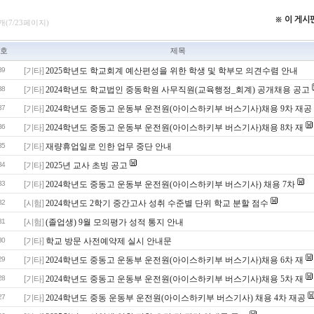
※ 이 게
개(7/23페이지)
호
제목
39
[기타]
2025학년도 학교회계 예산편성을 위한 학생 및 학부모 의견수렴 안내
38
[기타]
2024학년도 학교법인 중동학원 사무직원(교육행정_회계) 공개채용 공고
37
[기타]
2024학년도 중동고 운동부 운전원(아이스하키부 버스기사)채용 9차 재공
36
[기타]
2024학년도 중동고 운동부 운전원(아이스하키부 버스기사)채용 8차 재
35
[기타]
재량휴업일로 인한 업무 중단 안내
34
[기타]
2025년 교사 초빙 공고
33
[기타]
2024학년도 중동고 운동부 운전원(아이스하키부 버스기사) 채용 7차
32
[시험]
2024학년도 2학기 중간고사 성취 수준별 단위 학교 분할 점수
31
[시험]
(졸업생) 9월 모의평가 성적 통지 안내
30
[기타]
학교 방문 사전예약제 실시 안내문
29
[기타]
2024학년도 중동고 운동부 운전원(아이스하키부 버스기사)채용 6차 재
28
[기타]
2024학년도 중동고 운동부 운전원(아이스하키부 버스기사)채용 5차 재
27
[기타]
2024학년도 중동 운동부 운전원(아이스하키부 버스기사) 채용 4차 재공