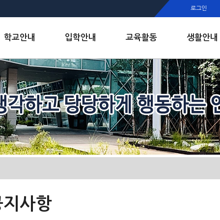
행정실
로그인
보건실
인안내
학교안내
입학안내
교육활동
생활안내
공지사항