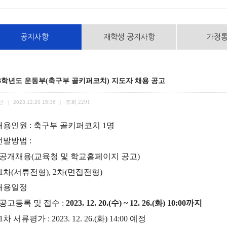
공지사항
재학생 공지사항
가정
23학년도 운동부(축구부 골키퍼코치) 지도자 채용 공고
근
조회
2291
|
2023.12.20 15:36
|
채용인원
: 축
구부 골키퍼코치
1
명
선발방법
:
공개채용
(
교육청 및 학교홈페이지 공고
)
 1
차
(
서류전형
), 2
차
(
면접전형
)
채용일정
공고등록 및 접수
:
2023. 12. 20.(수
) ~ 12. 26.(화
) 10:00
까지
 1
차 서류평가
: 2023. 12. 26.(화
) 14:00
예정