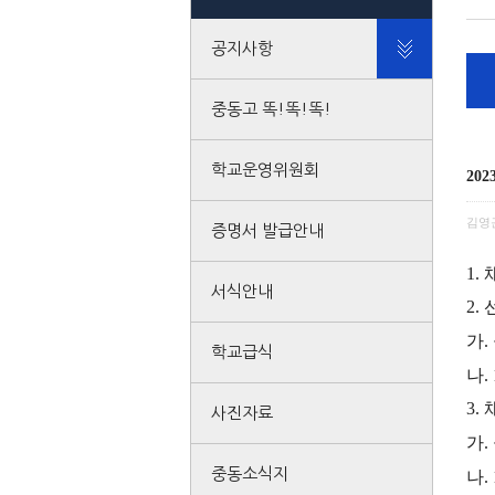
공지사항
중동고 똑!똑!똑!
학교운영위원회
20
김영
증명서 발급안내
1.
서식안내
2.
가
.
학교급식
나
.
3.
사진자료
가
.
중동소식지
나
.