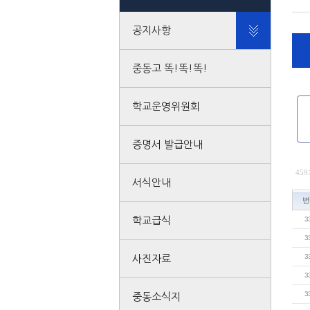
공지사항
중동고 똑!똑!똑!
학교운영위원회
증명서 발급안내
459
서식안내
번
학교급식
3
3
3
사진자료
3
3
중동소식지