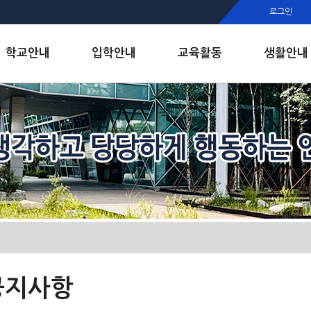
행정실
로그인
보건실
인안내
학교안내
입학안내
교육활동
생활안내
공지사항