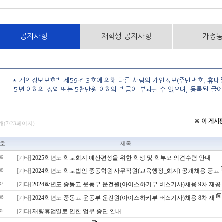
공지사항
재학생 공지사항
가정
* 개인정보보호법 제59조 3호에 의해 다른 사람의 개인정보(주민번호, 휴대폰
5년 이하의 징역 또는 5천만원 이하의 벌금이 부과될 수 있으며, 등록된 글
※ 이 게
개(7/23페이지)
호
제목
39
[기타]
2025학년도 학교회계 예산편성을 위한 학생 및 학부모 의견수렴 안내
38
[기타]
2024학년도 학교법인 중동학원 사무직원(교육행정_회계) 공개채용 공고
37
[기타]
2024학년도 중동고 운동부 운전원(아이스하키부 버스기사)채용 9차 재공
36
[기타]
2024학년도 중동고 운동부 운전원(아이스하키부 버스기사)채용 8차 재
35
[기타]
재량휴업일로 인한 업무 중단 안내