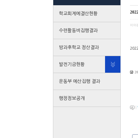
20
학교회계예결산현황
이아
수련활동비집행결과
방과후학교 정산결과
20
발전기금현황
2
운동부 예산집행 결과
행정정보공개
|