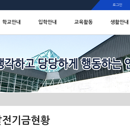
행정실
로그인
보건실
인안내
학교안내
입학안내
교육활동
생활안내
발전기금현황