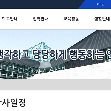
행정실
로그인
보건실
인안내
학교안내
입학안내
교육활동
생활안내
학사일정